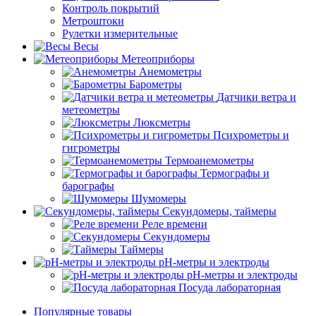
Контроль покрытий
Метроштоки
Рулетки измерительные
Весы
Метеоприборы
Анемометры
Барометры
Датчики ветра и
метеометры
Люксметры
Психрометры и
гигрометры
Термоанемометры
Термографы и
барографы
Шумомеры
Секундомеры, таймеры
Реле времени
Секундомеры
Таймеры
pH-метры и электроды
pH-метры и электроды
Посуда лабораторная
Популярные товары