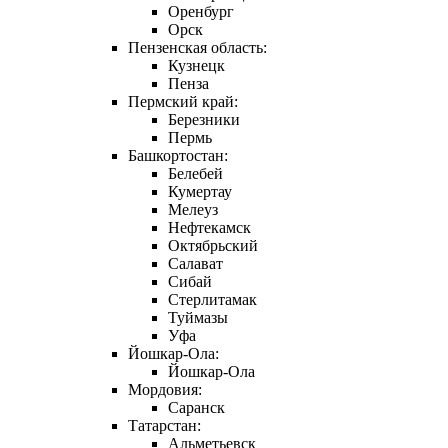
Оренбург
Орск
Пензенская область:
Кузнецк
Пенза
Пермский край:
Березники
Пермь
Башкортостан:
Белебей
Кумертау
Мелеуз
Нефтекамск
Октябрьский
Салават
Сибай
Стерлитамак
Туймазы
Уфа
Йошкар-Ола:
Йошкар-Ола
Мордовия:
Саранск
Татарстан:
Альметьевск