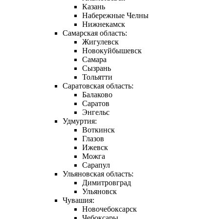
Казань
Набережные Челны
Нижнекамск
Самарская область:
Жигулевск
Новокуйбышевск
Самара
Сызрань
Тольятти
Саратовская область:
Балаково
Саратов
Энгельс
Удмуртия:
Воткинск
Глазов
Ижевск
Можга
Сарапул
Ульяновская область:
Димитровград
Ульяновск
Чувашия:
Новочебоксарск
Чебоксары