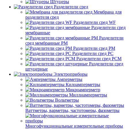
Штуцеры
Разделители сред
Мембрана для
разделителя сред
Разделители сред WF
Разделители сред
мембранные
Разделители
сред мембранные РМ
Разделители сред РМ
Разделители сред РС
Разделители сред РСМ
Разделители сред
штуцерные
Электроприборы
Амперметры
Килоамперметры
Микроамперметр
Миллиамперметры
Вольтметры
Ваттметры, варметры, частотомеры, фазометры
Многофункциональные измерительные приборы