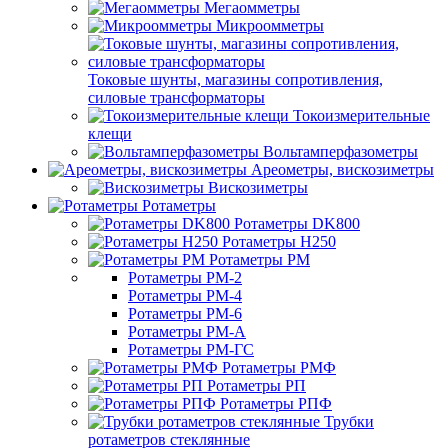
Мегаомметры
Микроомметры
Токовые шунты, магазины сопротивления,
силовые трансформаторы
Токоизмерительные
клещи
Вольтамперфазометры
Ареометры, вискозиметры
Вискозиметры
Ротаметры
Ротаметры DK800
Ротаметры H250
Ротаметры РМ
Ротаметры РМ-2
Ротаметры РМ-4
Ротаметры РМ-6
Ротаметры РМ-А
Ротаметры РМ-ГС
Ротаметры РМФ
Ротаметры РП
Ротаметры РПФ
Трубки
ротаметров стеклянные