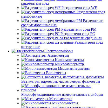
разделителя сред
Разделители сред WF
Разделители сред
мембранные
Разделители
сред мембранные РМ
Разделители сред РМ
Разделители сред РС
Разделители сред РСМ
Разделители сред
штуцерные
Электроприборы
Амперметры
Килоамперметры
Микроамперметр
Миллиамперметры
Вольтметры
Ваттметры, варметры, частотомеры, фазометры
Многофункциональные измерительные приборы
Мегаомметры
Микроомметры