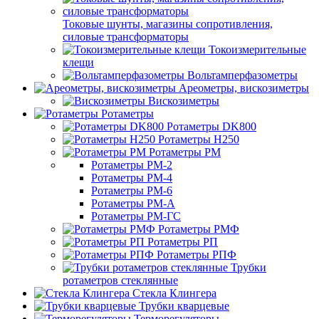
Токовые шунты, магазины сопротивления,
силовые трансформаторы
Токоизмерительные
клещи
Вольтамперфазометры
Ареометры, вискозиметры
Вискозиметры
Ротаметры
Ротаметры DK800
Ротаметры H250
Ротаметры РМ
Ротаметры РМ-2
Ротаметры РМ-4
Ротаметры РМ-6
Ротаметры РМ-А
Ротаметры РМ-ГС
Ротаметры РМФ
Ротаметры РП
Ротаметры РПФ
Трубки
ротаметров стеклянные
Стекла Клингера
Трубки кварцевые
Терморегуляторы