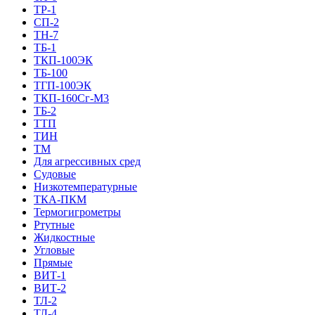
ТР-1
СП-2
ТН-7
ТБ-1
ТКП-100ЭК
ТБ-100
ТГП-100ЭК
ТКП-160Сг-М3
ТБ-2
ТТП
ТИН
ТМ
Для агрессивных сред
Судовые
Низкотемпературные
ТКА-ПКМ
Термогигрометры
Ртутные
Жидкостные
Угловые
Прямые
ВИТ-1
ВИТ-2
ТЛ-2
ТЛ-4