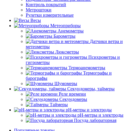
Контроль покрытий
Метроштоки
Рулетки измерительные
Весы
Метеоприборы
Анемометры
Барометры
Датчики ветра и
метеометры
Люксметры
Психрометры и
гигрометры
Термоанемометры
Термографы и
барографы
Шумомеры
Секундомеры, таймеры
Реле времени
Секундомеры
Таймеры
pH-метры и электроды
pH-метры и электроды
Посуда лабораторная
Популярные товары