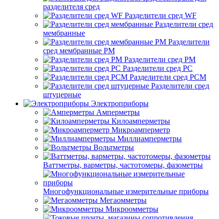
разделителя сред
Разделители сред WF
Разделители сред
мембранные
Разделители
сред мембранные РМ
Разделители сред РМ
Разделители сред РС
Разделители сред РСМ
Разделители сред
штуцерные
Электроприборы
Амперметры
Килоамперметры
Микроамперметр
Миллиамперметры
Вольтметры
Ваттметры, варметры, частотомеры, фазометры
Многофункциональные измерительные приборы
Мегаомметры
Микроомметры