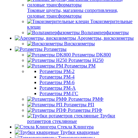
Токовые шунты, магазины сопротивления,
силовые трансформаторы
Токоизмерительные
клещи
Вольтамперфазометры
Ареометры, вискозиметры
Вискозиметры
Ротаметры
Ротаметры DK800
Ротаметры H250
Ротаметры РМ
Ротаметры РМ-2
Ротаметры РМ-4
Ротаметры РМ-6
Ротаметры РМ-А
Ротаметры РМ-ГС
Ротаметры РМФ
Ротаметры РП
Ротаметры РПФ
Трубки
ротаметров стеклянные
Стекла Клингера
Трубки кварцевые
Терморегуляторы