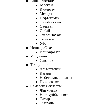
Башкортостан:
Белебей
Кумертау
Мелеуз
Нефтекамск
Октябрьский
Салават
Сибай
Стерлитамак
Туймазы
Уфа
Йошкар-Ола:
Йошкар-Ола
Мордовия:
Саранск
Татарстан:
Альметьевск
Казань
Набережные Челны
Нижнекамск
Самарская область:
Жигулевск
Новокуйбышевск
Самара
Сызрань