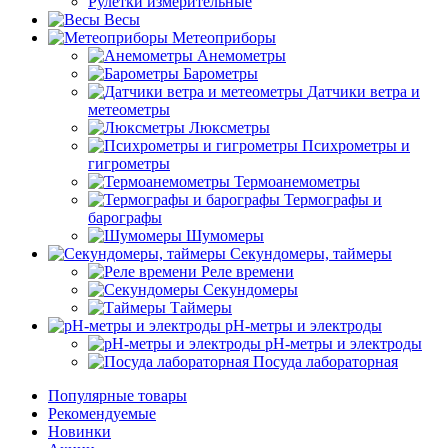
Рулетки измерительные
Весы
Метеоприборы
Анемометры
Барометры
Датчики ветра и
метеометры
Люксметры
Психрометры и
гигрометры
Термоанемометры
Термографы и
барографы
Шумомеры
Секундомеры, таймеры
Реле времени
Секундомеры
Таймеры
pH-метры и электроды
pH-метры и электроды
Посуда лабораторная
Популярные товары
Рекомендуемые
Новинки